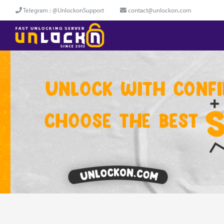
Telegram : @UnlockonSupport
contact@unlockon.com