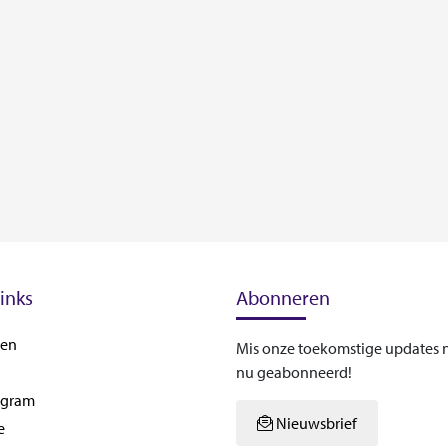
inks
Abonneren
sen
Mis onze toekomstige updates n
nu geabonneerd!
rogram
Nieuwsbrief
e